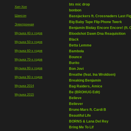
bts mic drop
Хип-Хоп
bonbon
Шансон
Bassjackers ft. Crossnaders Last Fi
Big Baby Tape Flip Phone Twerk
Электронная
Benjamin Biolay Encore Encore! (ft. 
Музыка 40-х годов
Bloodshot Dawn Dna Reaquisition
Black
Музыка 50-х годов
Betta Lemme
Музыка 60-х годов
Bambola
Bounce
Музыка 70-х годов
Burito
Музыка 80-х годов
Bon Jovi
Breathe (feat. Ina Wroldsen)
Музыка 90-х годов
Breaking Benjamin
Музыка 2014
Bag Raiders, Amice
Be (BROHUG Edit)
Музыка 2015
Believe
Believer
Bruno Mars ft. Cardi B
Beautiful Life
BORNS & Lana Del Rey
Bring Me To Lif