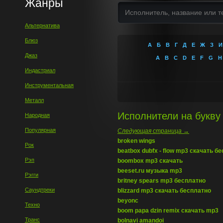
Жанры
Альтернатива
Блюз
А
Б
В
Г
Д
Е
Ж
З
И
Джаз
A
B
C
D
E
F
G
H
Индастриал
Инструментальная
Металл
Исполнители на букву -
Народная
Популярная
Следующая страница →
broken wings
Рок
beatbox dubfx - flow mp3 скачать б
Рэп
boombox mp3 скачать
beeset.ru музыка mp3
Рэгги
britney spears mp3 бесплатно
Саундтреки
blizzard mp3 скачать бесплатно
beyonc
Техно
boom papa dzin remix скачать mp3
Транс
bolnavi amandoi