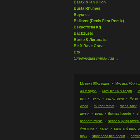
Barax & Ian Dillon
Busta Rhumes
Beyonce
Believer (Denis First Remix)
Bekaofficial Kg
Back2Leto
Burito & Лигалайз
Blr X Rave Crave
Bts
Следующая страница →
Музыка 90-х годов
Музыка 70-х го
40-х годов
Музыка 60-х годов
М
рэп
техно
саундтреки
Рэгги
wood
murder remix
roses saint
делия
вода
thomas haarde
s
asahara music
senor bullying arze
Ауе пика
казан
sans and papyru
mp3
stonehand все песни
серж