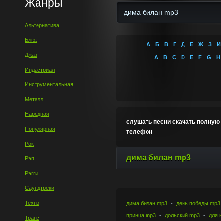
Жанры
Альтернатива
Блюз
А
Б
В
Г
Д
Е
Ж
З
И
Джаз
A
B
C
D
E
F
G
H
Индастриал
Инструментальная
Металл
Народная
слушать песни скачать полную
Популярная
телефон
Рок
дима билан mp3
Рэп
Рэгги
Саундтреки
Техно
дима билан mp3
день победы mp3
принца mp3
дольский mp3
для 
Транс