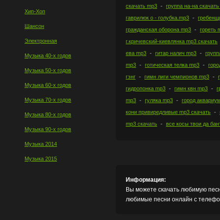
скачать mp3
группа на-на скачать
Хип-Хоп
гаврилюк о - голубка.mp3
гребенщ
Шансон
гражданская оборона mp3
гореть 
Электронная
г.кричевский-киевлянка mp3 скачать
ева mp3
гитар налич mp3
групп
Музыка 40-х годов
mp3
готическая телка mp3
горо
Музыка 50-х годов
гэнг
гимн лиги чемпионов mp3
Музыка 60-х годов
гидропонка mp3
гимн квн mp3
г
Музыка 70-х годов
mp3
гуляка mp3
город аквариу
кони привиредливые mp3 скачать
Музыка 80-х годов
mp3 скачать
все косы твои да бан
Музыка 90-х годов
Музыка 2014
Музыка 2015
Информация:
Вы можете скачать любимую песн
любимые песни онлайн с телефон