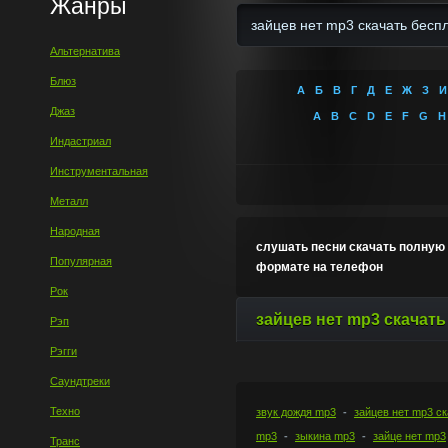
Жанры
Альтернатива
Блюз
А
Б
В
Г
Д
Е
Ж
З
И
Джаз
A
B
C
D
E
F
G
H
Индастриал
Инструментальная
Металл
Народная
слушать песни скачать полную 
Популярная
формате на телефон
Рок
зайцев нет mp3 скачать
Рэп
Рэгги
Саундтреки
Техно
звук дождя mp3
зайцев нет mp3 с
mp3
зыкина mp3
зайце нет mp3
Транс