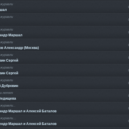
журавли
ршал
журавли
журавли
андр Маршал
журавли
ов Александр (Москва)
журавли
вин Сергей
журавли
вин Сергей
журавли
й Дубровин
и летят
Ведищева
журавли...
андр Маршал и Алексей Баталов
уравли....
ендр Маршал и Алексей Баталов