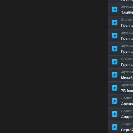
Журавл
Тамбу
Cranes 
Групп
Журавл
Групп
Журавл
Групп
Cranes 
Групп
Журавл
Михай
Журавл
7Б fe
Летят 
Алекс
Летят 
Андре
Летят 
Серге