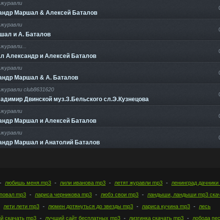
журавли
андр Маршал & Алексей Баталов
журавли
шал и А. Баталов
журавли...
л Александр и Алексей Баталов
журавли
андр Маршал & А. Баталов
журавли club8631620
адимир Двинской муз.З.Бельского сл.Э.Кузнецова
журавли
андр Маршал и Алексей Баталов
журавли
андр Маршал и Анатолий Баталов
любишь меня.mp3
лили иванова mp3
летят журавли mp3
ленинград дачники
повал mp3
лариса черникова mp3
любэ свои mp3
ландыши, ландыши mp3 ска
лети лети mp3
люмен дотянуться до звезды mp3
лариса кучина mp3
лесь
й скачать mp3
лучший сайт бесплатных mp3
лизгинка скачать mp3
лобода пе