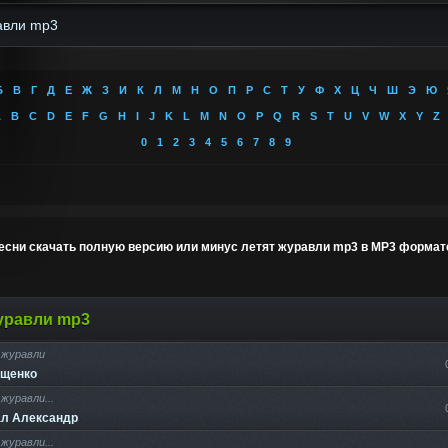
Б
В
Г
Д
Е
Ж
З
И
К
Л
М
Н
О
П
Р
С
Т
У
Ф
Х
Ц
Ч
Ш
Э
Ю
A
B
C
D
E
F
G
H
I
J
K
L
M
N
O
P
Q
R
S
T
U
V
W
X
Y
Z
0
1
2
3
4
5
6
7
8
9
есни скачать полную версию или минус летят журавли mp3 в MP3 формат
уравли mp3
журавли
 50 треков по данному запросу
ещенко
журавли...
л Александр
журавли...