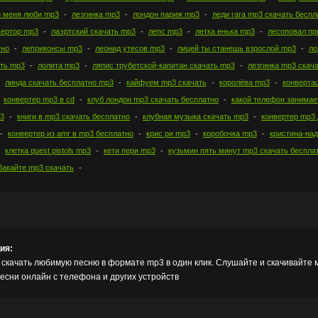
 меня люби mp3
лезгинка mp3
лондон париж mp3
леди гага mp3 скачать беспл
вертор mp3
лаэртский скачать mp3
лепс mp3
летка енька mp3
лесоповал п
тно
леприконсы mp3
леонид утесов mp3
лицей ты станешь взрослой mp3
ло
ать mp3
лолита mp3
ляпис трубетской-капитан скачать mp3
лезгинка mp3 скач
линда скачать бесплатно mp3
кайфуем mp3 скачать
королёва mp3
конверта
конвертер mp3 в cd
клуб лондон mp3 скачать бесплатно
какой телефон занимае
p3
книги в mp3 скачать бесплатно
клубная музыка скачать mp3
конвертер mp3 
конвертер из amr в mp3 бесплатно
крис ри mp3
коробочка mp3
кристина-на
клетка quest pistols mp3
кети пери mp3
кузьмин пять минут mp3 скачать беспла
бакайте mp3 скачать
ия:
скачать любимую песню в формате mp3 в один клик. Слушайте и скачивайте 
сни онлайн с телефона и других устройств