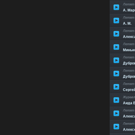
Летят 
А. Ма
Летят 
А. М.
Летят 
Алекс
Летят 
Миньк
Летят 
Дубро
Летят 
Дубро
Летят 
Серге
Журавл
Аида 
Летят 
Алекс
Летят ж
Алекс