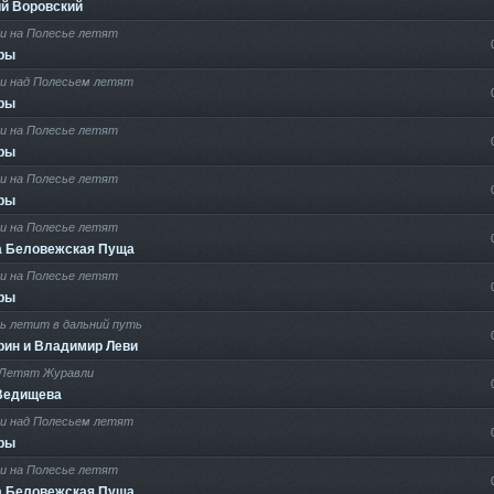
ий Воровский
и на Полесье летят
ры
и над Полесьем летят
ры
и на Полесье летят
ры
и на Полесье летят
ры
и на Полесье летят
а Беловежская Пуща
и на Полесье летят
ры
ь летит в дальний путь
рин и Владимир Леви
Летят Журавли
Ведищева
и над Полесьем летят
ры
и на Полесье летят
а Беловежская Пуща