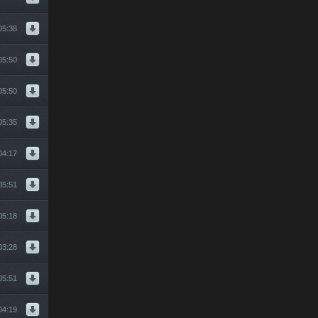
05:38
05:50
05:50
05:35
04:17
05:51
05:18
03:28
05:51
04:19