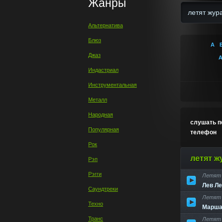
Жанры
Альтернатива
Блюз
А
Джаз
Индастриал
Инструментальная
Металл
Народная
слушать п
Популярная
телефон
Рок
летят ж
Рэп
Рэгги
Летят 
Найдено
Лев Л
Саундтреки
Летят 
Техно
Марша
Транс
Летят 