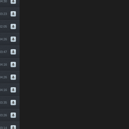
04:30
03:23
02:05
04:26
03:47
04:16
04:26
04:16
03:35
03:26
03:14