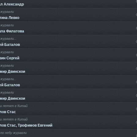
л Александр
журавли
тина Левко
 журавли
ла Филатова
журавли...
ей Баталов
журавли
вин Сергей
журавли
мир Двинскои
журавли...
ей Баталов
журавли
мир Двинскои
и летят в Китай
лов Стас
и летят в Китай
лов Стас, Трофимов Евгений
по небу журавли