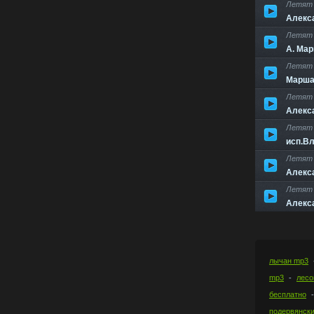
Летят 
Алекс
Летят 
А. Мар
Летят 
Марша
Летят 
Алекс
Летят 
исп.Вл
Летят 
Алекс
Летят 
Алекс
лычан mp3
mp3
лесо
бесплатно
подервянски