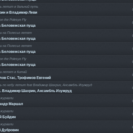
ь летит в дальний путь
рин и Владимир Леви
on the Polesye Fly
а Беловежская пуща
и на Полесье летят
а Беловежская пуща
и на Полесье летят
а Беловежская пуща
on the Polesye Fly
а Беловежская пуща
и летят в Китай
лов Стас, Трофимов Евгений
ь по небу летит feat Владимир Шахрин, Ансамбль Изумруд
at. Владимир Шахрин, Ансамбль Изумруд
журавли
андр Маршал
журавли
й Буйдин
журавли
й Дубровин