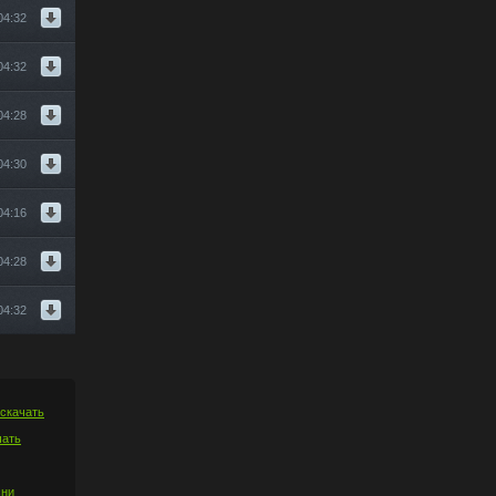
04:32
04:32
04:28
04:30
04:16
04:28
04:32
 скачать
чать
сни