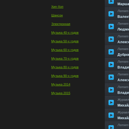
Марша
Хип-Хоп
Летят 
Шансон
Вален
Летят
Электронная
Людми
Музыка 40-х годов
Летят 
Музыка 50-х годов
Алекс
Летят 
Музыка 60-х годов
Дубро
Музыка 70-х годов
Летят 
Музыка 80-х годов
Влади
Летят 
Музыка 90-х годов
Алекс
Музыка 2014
Летят 
Влади
Музыка 2015
Журавл
Михай
Журавл
Михай
Летят 