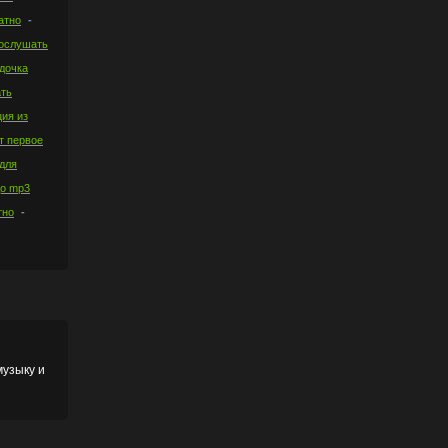
атно
рослушать
дочка
ать
ция из
т первое
для
до mp3
тно
музыку и