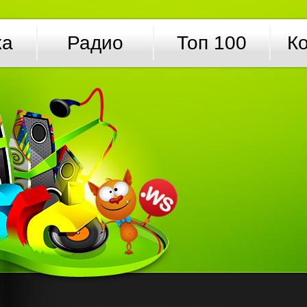
ка
Радио
Топ 100
К