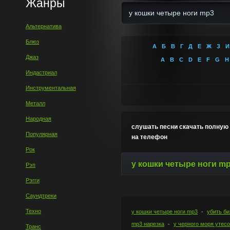
Жанры
Альтернатива
Блюз
А
Б
В
Г
Д
Е
Ж
З
И
Джаз
A
B
C
D
E
F
G
H
Индастриал
Инструментальная
Металл
Народная
слушать песни скачать полную
Популярная
на телефон
Рок
у кошки четыре ноги m
Рэп
Рэгги
Саундтреки
Техно
у кошки четыре ноги mp3
убить би
mp3 нарезка
у черного моря утес
Транс