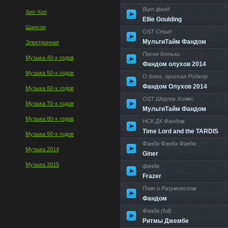
Burn фанд
Хип-Хоп
Ellie Goulding
Шансон
OST Стыд
МультиТайм Фандом
Электронная
Песня Котьки
Музыка 40-х годов
Фандом олухов 2014
Музыка 50-х годов
О боже, приехал Роджер
Фандом Олухов 2014
Музыка 60-х годов
OST Шерлок Холмс
Музыка 70-х годов
МультиТайм Фандом
Музыка 80-х годов
НСК ДК Фандом
Time Lord and the TARDIS
Музыка 90-х годов
Фанда Фанда Фанда
Музыка 2014
Giner
Музыка 2015
фанда
Frazer
Плач о Разумовском
Фандом
Фанда (full)
Ритмы Джембе