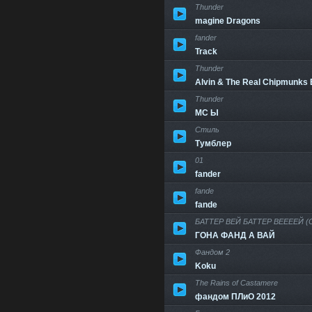
Thunder
magine Dragons
fander
Track
Thunder
Alvin & The Real Chipmunks
Thunder
MC Ы
Стиль
Тумблер
01
fander
fande
fande
БАТТЕР ВЕЙ БАТТЕР ВЕЕЕЕЙ (
ГОНА ФАНД А ВАЙ
Фандом 2
Koku
The Rains of Castamere
фандом ПЛиО 2012