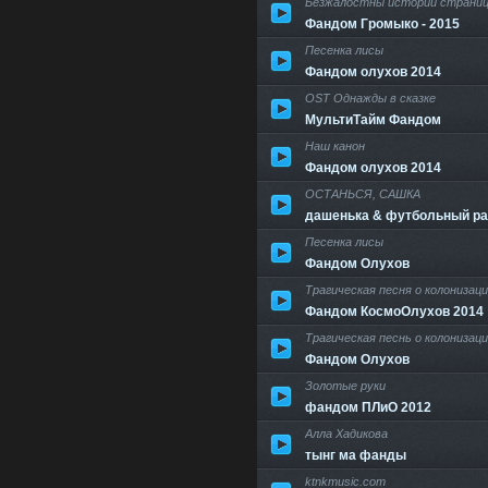
Безжалостны истории страни
Фандом Громыко - 2015
Песенка лисы
Фандом олухов 2014
OST Однажды в сказке
МультиТайм Фандом
Наш канон
Фандом олухов 2014
ОСТАНЬСЯ, САШКА
дашенька & футбольный р
Песенка лисы
Фандом Олухов
Трагическая песня о колонизац
Фандом КосмоОлухов 2014
Трагическая песнь о колонизац
Фандом Олухов
Золотые руки
фандом ПЛиО 2012
Алла Хадикова
тынг ма фанды
ktnkmusic.com