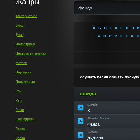
Жанры
Альтернатива
Блюз
А
Б
В
Г
Д
Е
Ж
З
И
Джаз
A
B
C
D
E
F
G
H
Индастриал
Инструментальная
Металл
Народная
слушать песни скачать полную
Популярная
Рок
фанда
Рэп
фанде
Найдено 50 треков по да
Рэгги
Х
Фанда фанда
Саундтреки
Фанда
Техно
Фанда
Транс
ДиДюЛя