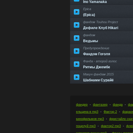
Ino Yamanaka
Epica
(Epica)
фандом Touhou Project
Дефиле Клуб Hikari
фандом
Ведьмы
Предупреждение
Фандом Гоголя
Фанда - второй голос
Ритмы Джембе
Макун фандам 2015
Шабнами Сурайё
фандер
фантазер
фанда
фа
ельцина в mp3
Фактор 2
фарао
кинофильмов mp3
фристайло ска
поцелуй mp3
фактор2 mp3
фле