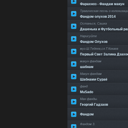
Фарахноз - Фандам макун
Трагическая песнь о колонизац
Фандом олухов 2014
Останься, Сашка
Дашенька и Футбольный р
Нарисуйте
Фандом Олухов
муз.Ш.Тедеев,сл.Т.Кокаев
Первый Свет Залина Дзахо
макун фандам
шабнам
Макун фандам
Шабнами Сураё
фанд
MuSado
Ман фанды.
Георгий Гадзаов
Фандом
Фандом 3.