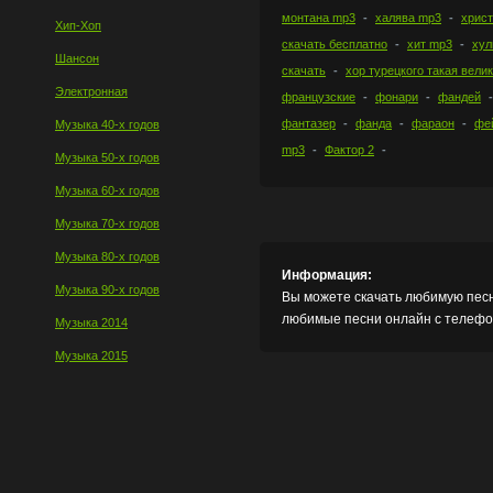
монтана mp3
халява mp3
христ
Хип-Хоп
скачать бесплатно
хит mp3
хул
Шансон
скачать
хор турецкого такая вели
Электронная
французские
фонари
фандей
фантазер
фанда
фараон
фе
Музыка 40-х годов
mp3
Фактор 2
Музыка 50-х годов
Музыка 60-х годов
Музыка 70-х годов
Музыка 80-х годов
Информация:
Музыка 90-х годов
Вы можете скачать любимую песн
любимые песни онлайн с телефон
Музыка 2014
Музыка 2015