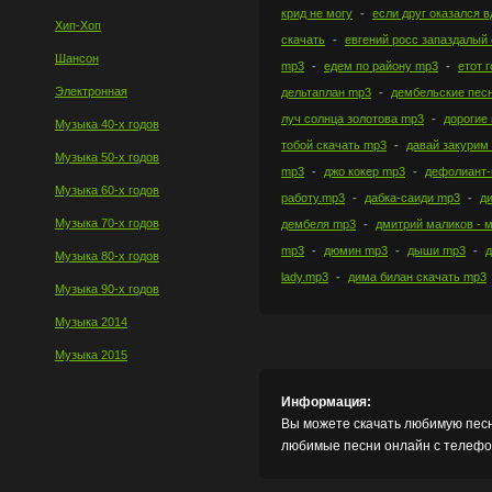
крид не могу
если друг оказался 
Хип-Хоп
скачать
евгений росс запаздалый
Шансон
mp3
едем по району mp3
етот 
Электронная
дельтаплан mp3
дембельские пес
луч солнца золотова mp3
дорогие
Музыка 40-х годов
тобой скачать mp3
давай закурим
Музыка 50-х годов
mp3
джо кокер mp3
дефолиант-
Музыка 60-х годов
работу.mp3
дабка-саиди mp3
д
Музыка 70-х годов
дембеля mp3
дмитрий маликов - м
mp3
дюмин mp3
дыши mp3
д
Музыка 80-х годов
lady.mp3
дима билан скачать mp3
Музыка 90-х годов
Музыка 2014
Музыка 2015
Информация:
Вы можете скачать любимую песн
любимые песни онлайн с телефон