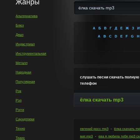
Жанры
Альтернатива
Блюз
А
Б
В
Г
Д
Е
Ж
З
И
Джаз
A
B
C
D
E
F
G
H
Индастриал
Инструментальная
Металл
Народная
слушать песни скачать полную 
Популярная
телефон
Рок
ёлка скачать mp3
Рэп
Рэгги
Саундтреки
Техно
евгений росс mp3
ёлка скачать m
миг.mp3
ева я любила тебя mp3 с
Транс