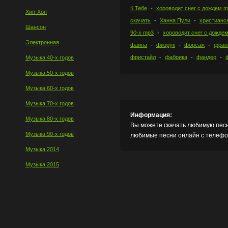
К Тебе
хороводит снег с дождем 
Хип-Хоп
скачать
Ханна Пули
христианс
Шансон
90-х mp3
хороводит снег с дожде
Электронная
фаина
физрук
форсаж
фран
фристайл
фабрика
фандер
Музыка 40-х годов
Музыка 50-х годов
Музыка 60-х годов
Музыка 70-х годов
Информация:
Музыка 80-х годов
Вы можете скачать любимую песн
Музыка 90-х годов
любимые песни онлайн с телефон
Музыка 2014
Музыка 2015